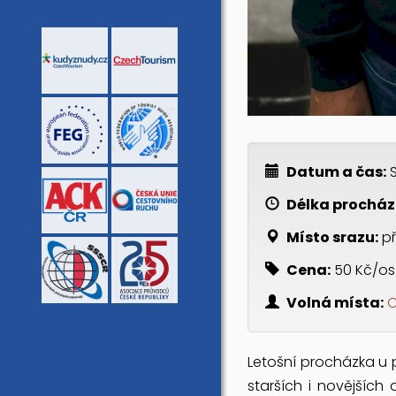
Datum a čas:
S
Délka procház
Místo srazu:
př
Cena:
50 Kč/os
Volná místa:
O
Letošní procházka u 
starších i novějších