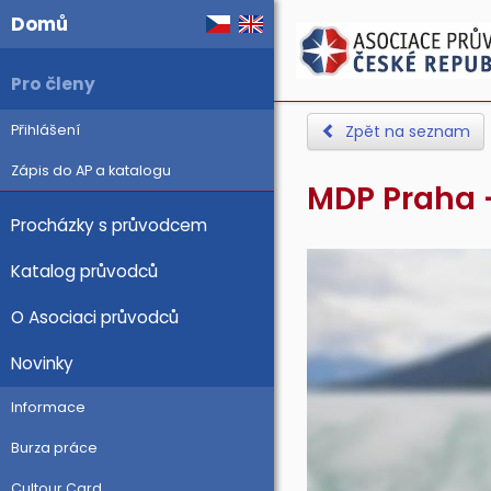
Domů
Pro členy
Přihlášení
Zpět na seznam
Zápis do AP a katalogu
MDP Praha -
Procházky s průvodcem
Katalog průvodců
O Asociaci průvodců
Novinky
Informace
Burza práce
Cultour Card