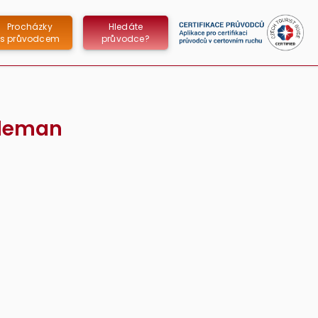
Procházky
Hledáte
s průvodcem
průvodce?
oleman