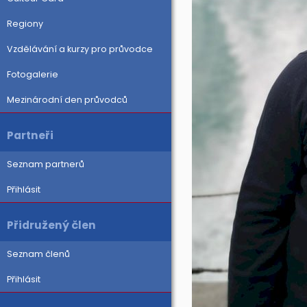
Regiony
Vzdělávání a kurzy pro průvodce
Fotogalerie
Mezinárodní den průvodců
Partneři
Seznam partnerů
Přihlásit
Přidružený člen
Seznam členů
Přihlásit