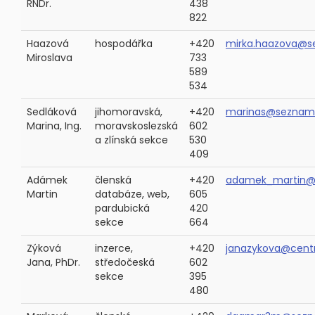
RNDr.
438
822
Haazová
hospodářka
+420
mirka.haazova@s
Miroslava
733
589
534
Sedláková
jihomoravská,
+420
marinas@seznam
Marina, Ing.
moravskoslezská
602
a zlínská sekce
530
409
Adámek
členská
+420
adamek_martin@c
Martin
databáze, web,
605
pardubická
420
sekce
664
Zýková
inzerce,
+420
janazykova@cent
Jana, PhDr.
středočeská
602
sekce
395
480