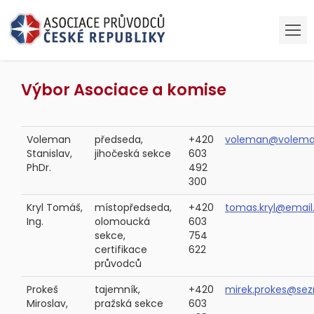
Výbor Asociace a komise
Voleman
předseda,
+420
voleman@volema
Stanislav,
jihočeská sekce
603
PhDr.
492
300
Kryl Tomáš,
místopředseda,
+420
tomas.kryl@email
Ing.
olomoucká
603
sekce,
754
certifikace
622
průvodců
Prokeš
tajemník,
+420
mirek.prokes@se
Miroslav,
pražská sekce
603