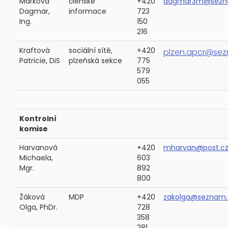
Marková
členské
+420
dagmar3m@sezn
Dagmar,
informace
723
Ing.
150
216
Kraftová
sociální sítě,
+420
plzen.apcr@sez
Patricie, DiS
plzeňská sekce
775
579
055
Kontrolní
komise
Harvanová
+420
m
harvan@post.c
Michaela,
603
Mgr.
892
800
Žáková
MDP
+420
zakolga@seznam.
Olga, PhDr.
728
358
281