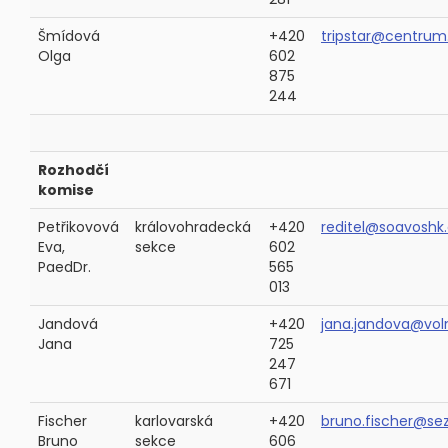
Šmídová
+420
tripstar@centrum
Olga
602
875
244
Rozhodčí
komise
Petřikovová
královohradecká
+420
reditel@soavoshk
Eva,
sekce
602
PaedDr.
565
013
Jandová
+420
jana.jandova@vol
Jana
725
247
671
Fischer
karlovarská
+420
bruno.fischer@se
Bruno
sekce
606