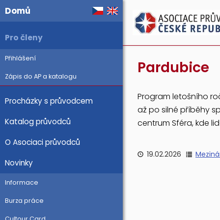
Domů
Pro členy
Přihlášení
Pardubice
Zápis do AP a katalogu
Program letošního roč
Procházky s průvodcem
až po silné příběhy 
Katalog průvodců
centrum Sféra, kde li
O Asociaci průvodců
19.02.2026
Meziná
Novinky
Informace
Burza práce
Cultour Card