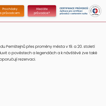
Procházky
Hledáte
s průvodcem
průvodce?
u Pernštejnů přes proměny města v 19. a 20. století
luvit o pověstech a legendách a k návštěvě zve také
doporučují
rezervaci
.