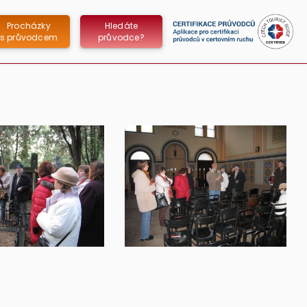
Procházky
Hledáte
s průvodcem
průvodce?