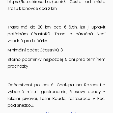
https://leto.skiresort.cz/cenik/. Cesta od místa
srazu k lanovce cca 2 km.
Trasa má do 20 km, cca 6-6,5h, lze ji upravit
potřebám účastníků. Trasa je náročná. Není
vhodná pro kočárky.
Minimální počet účastniků: 3
Storno podmínky: nejpozději 5 dní před termínem
procházky
Občerstvení po cestě: Chalupa na Rozcestí -
výborná místní gastronomie, Friesovy boudy -
lokální pivovar, Lesní Bouda, restaurace v Peci
pod Sněžkou.