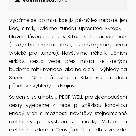
Vydáme se do míst, kde již pěkný les neroste, jen
kleč, srmrk, uvidíme tundru uprostřed Evropy -
hlavní důvod proč je v Krkonoších národní park
(a když budeme mít štěstí, tak nezažijeme počasí
typické pro tundru). Navštívíme několik lučních
enkláv, cesta vede přes místa, ze kterých
budeme mít Krkonoše jako na dlani - výhledy na
Sněžku, Obří důl, střední Krkonoše a další
působivé výhledy do krajiny.
Sejdeme se u hotelu PECR WELL, pro zjednodušení
cesty vyjedeme z Pece p. Sněžkou lanovkou
Hnědý vrch s možností návštěvy stejnojmenné
rozhledny po výstupu z lanovky. Vstup na
rozhlednu zdarma. Ceny jízdného, odkaz viz. Zde: