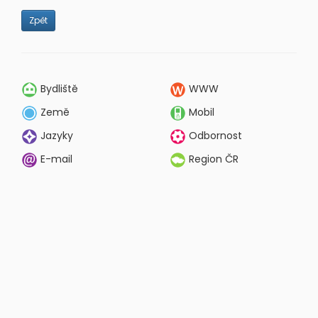
Zpět
Bydliště
WWW
Země
Mobil
Jazyky
Odbornost
E-mail
Region ČR