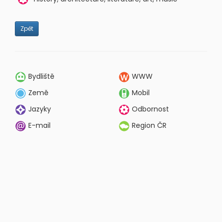
Zpět
Bydliště
WWW
Země
Mobil
Jazyky
Odbornost
E-mail
Region ČR