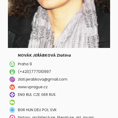
NOVÁK JEŘÁBKOVÁ Zlatina
Praha 9
(+420)777010997
zlati.jerabkova@gmail.com
www.vprague.cz
ENG BUL CZE GER RUS
BGR HUN DEU POL SVK
history, architecture, literature, art, music