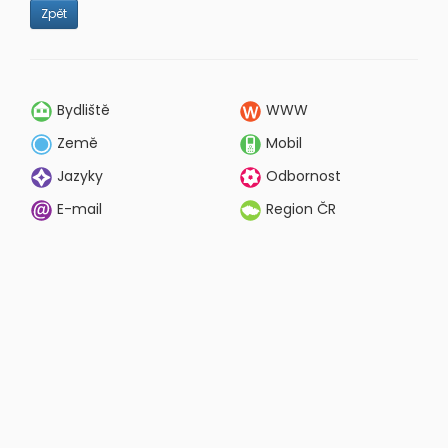
Zpět
Bydliště
WWW
Země
Mobil
Jazyky
Odbornost
E-mail
Region ČR