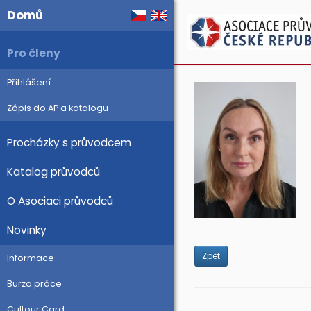
Domů
Pro členy
Přihlášení
Zápis do AP a katalogu
Procházky s průvodcem
Katalog průvodců
O Asociaci průvodců
Novinky
Zpět
Informace
Burza práce
Cultour Card