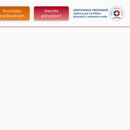
Procházky
Hledáte
s průvodcem
průvodce?