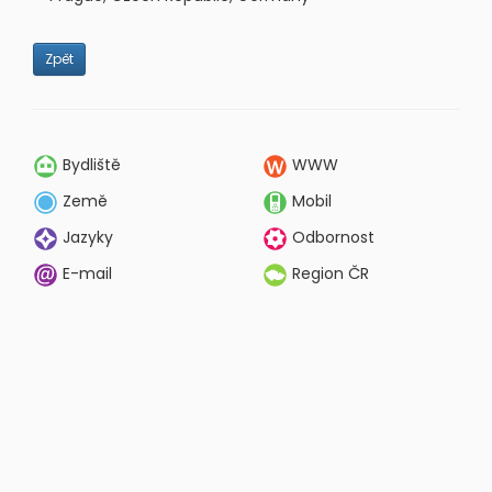
Zpět
Bydliště
WWW
Země
Mobil
Jazyky
Odbornost
E-mail
Region ČR