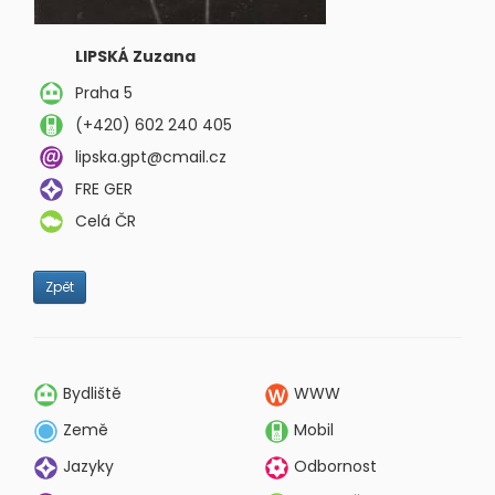
LIPSKÁ Zuzana
Praha 5
(+420) 602 240 405
lipska.gpt@cmail.cz
FRE GER
Celá ČR
Zpět
Bydliště
WWW
Země
Mobil
Jazyky
Odbornost