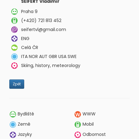
SEIFERT Vladimír
Praha 9
(+420) 721 813 452
seifertvl@gmail.com
ENG
Celá ČR
ITA NOR AUT GBR USA SWE
Skiing, history, meteorology
Zpět
Bydliště
WWW
Země
Mobil
Jazyky
Odbornost