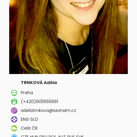
TRNKOVÁ Adéla
Praha
(+420)605555661
adelatrnkova@seznam.cz
ENG SLO
Celá ČR
CZE HUN DEU POL AUT RUS SVK