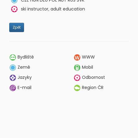
ski instructor, adult education
Zpět
Bydliště
WWW
Země
Mobil
Jazyky
Odbornost
E-mail
Region ČR