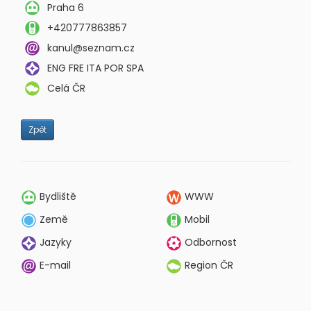
Praha 6
+420777863857
kanul@seznam.cz
ENG FRE ITA POR SPA
Celá ČR
Zpět
Bydliště
WWW
Země
Mobil
Jazyky
Odbornost
E-mail
Region ČR