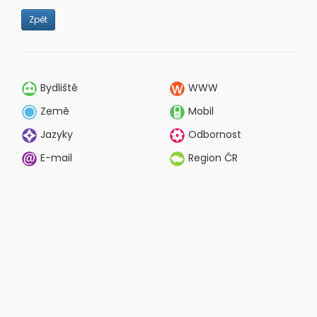
Zpět
Bydliště
WWW
Země
Mobil
Jazyky
Odbornost
E-mail
Region ČR