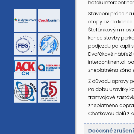
hotelu Intercontinen
Stavební práce na 
etapy až do konce 
Štefánikovým moste
konce stavby park
podjezdu po kapli 
Dvořákově nábřeží u
Intercontinental p
zneplatněna zóna 
Z důvodu opravy pov
Po dobu uzavírky k
tramvajové zastávk
zneplatněno dopra
Chotkovou dolů z k
Dočasné zrušení 