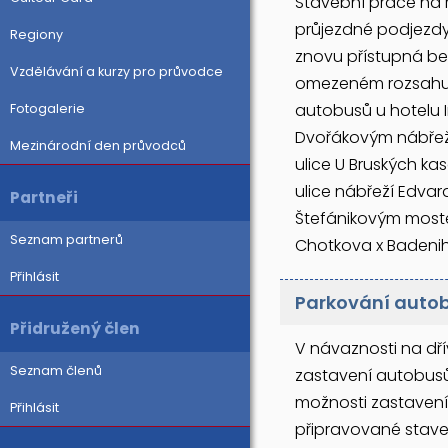
Stavební práce na 
průjezdné podjezd
Regiony
znovu přístupná be
Vzdělávání a kurzy pro průvodce
omezeném rozsahu o
autobusů u hotelu 
Fotogalerie
Dvořákovým nábřeží
Mezinárodní den průvodců
ulice U Bruských ka
ulice nábřeží Edva
Partneři
Štefánikovým most
Seznam partnerů
Chotkova x Badeni
Přihlásit
Parkování autob
Přidružený člen
V návaznosti na dř
Seznam členů
zastavení autobusů
možnosti zastavení
Přihlásit
připravované stave