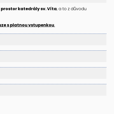
prostor katedrály sv. Víta
, a to z důvodu
uze s platnou vstupenkou
.