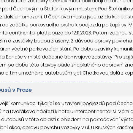
rekonstrukci zastávky Čechův most pokračují do druhé eta
y pod Čechovým a Štefánikovým mostem. Pod Štefánikov
z dalších omezení. U Čechova mostu jsou až do konce st
d začátku parkovacího pruhu k podjezdu po kapli sv. 
Intercontinental platí pouze do 12.11.2023. Potom začno
m a zastávky budou zrušeny. Z důvodu opravy povrchu vo
sáren včetně parkovacích stání. Po dobu uzavírky komunik
rda Beneše v místě dočasné tramvajové zastávky. Pro zaj
em po dobu této stavby bude zneplatněno dopravní znač
ho a tím umožněno autobusům sjet Chotkovou dolů z kop
usů v Praze
ívější komunikaci týkající se uzavření podjezdů pod Če
 na Dvořákovo nábřeží k hotelu Intercontinental si Vám
 autobusů v této oblasti s ohledem na pokračování výs
bní akce, opravu povrchu vozovky v ul. U Bruských kasár