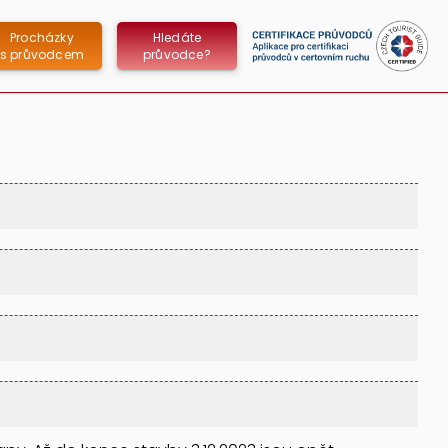
Procházky
Hledáte
s průvodcem
průvodce?