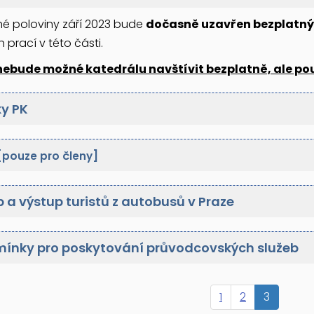
é poloviny září 2023 bude
dočasně uzavřen bezplatný 
 prací v této části.
nebude možné katedrálu navštívit bezplatně, ale po
y PK
[pouze pro členy]
 a výstup turistů z autobusů v Praze
ínky pro poskytování průvodcovských služeb
1
2
3