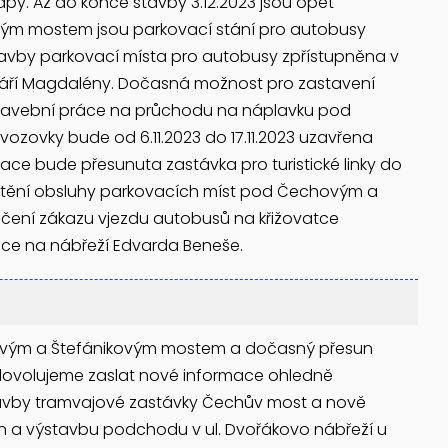
py. Až do konce stavby 3.12.2023 jsou opět
ým mostem jsou parkovací stání pro autobusy
avby parkovací místa pro autobusy zpřístupněna v
Máří Magdalény. Dočasná možnost pro zastavení
u stavební práce na průchodu na náplavku pod
zovky bude od 6.11.2023 do 17.11.2023 uzavřena
ace bude přesunuta zastávka pro turistické linky do
ištění obsluhy parkovacích míst pod Čechovým a
ení zákazu vjezdu autobusů na křižovatce
ce na nábřeží Edvarda Beneše.
chovým a Štefánikovým mostem a dočasný přesun
 dovolujeme zaslat nové informace ohledně
tavby tramvajové zastávky Čechův most a nově
en a výstavbu podchodu v ul. Dvořákovo nábřeží u