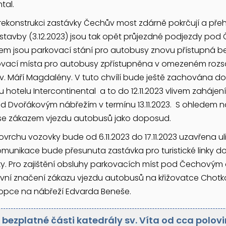
tal.
rekonstrukci zastávky Čechův most zdárně pokrčují a pře
stavby (3.12.2023) jsou tak opět průjezdné podjezdy p
m jsou parkovací stání pro autobusy znovu přístupná b
ovací místa pro autobusy zpřístupněna v omezeném rozs
sv. Máří Magdalény. V tuto chvílí bude ještě zachována
 hotelu Intercontinental a to do 12.11.2023 vlivem zaháje
od Dvořákovým nábřežím v termínu 13.11.2023. S ohledem 
se zákazem vjezdu autobusů jako doposud.
rchu vozovky bude od 6.11.2023 do 17.11.2023 uzavřena ul
omunikace bude přesunuta zastávka pro turistické linky d
y. Pro zajištění obsluhy parkovacích míst pod Čechový
vní značení zákazu vjezdu autobusů na křižovatce Chot
opce na nábřeží Edvarda Beneše.
bezplatné části katedrály sv. Víta od cca polovi