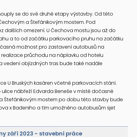
houply se do své druhé etapy výstavby. Od této
od Čechovým a Štefánikovým mostem. Pod
ez dalších omezení. U Čechova mostu jsou až do
ahu a to od začátku parkovacího pruhu na začátku
 dočasná možnost pro zastavení autobusů na
ní realizace průchodu na náplavku od hotelu
na vedení objízdných tras bude také nadále
ice U Bruských kasáren včetně parkovacích stání.
o ulice nábřeží Edvarda Beneše v místě dočasné
m a Štefánikovým mostem po dobu této stavby bude
kova x Badeniho a tím umožněno autobusům sjet
ny září 2023 - stavební práce