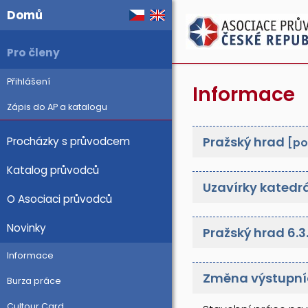
Domů
Pro členy
Přihlášení
Informace
Zápis do AP a katalogu
Pražský hrad
Procházky s průvodcem
[po
Katalog průvodců
Uzavírky katedrá
O Asociaci průvodců
Novinky
Pražský hrad 6.
Informace
Změna výstupní
Burza práce
Cultour Card