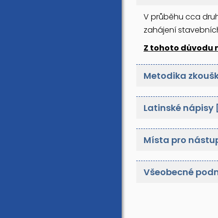
V průběhu cca druh
zahájení stavebních
Z tohoto důvodu 
Metodika zkoušk
Latinské nápisy
Místa pro nástup
Všeobecné podm